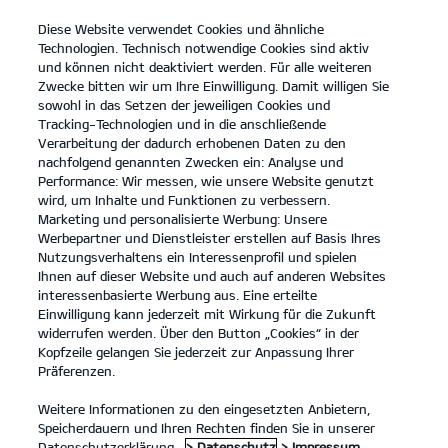
Diese Website verwendet Cookies und ähnliche
open
Technologien. Technisch notwendige Cookies sind aktiv
menu
und können nicht deaktiviert werden. Für alle weiteren
KONTAKT
Zwecke bitten wir um Ihre Einwilligung. Damit willigen Sie
sowohl in das Setzen der jeweiligen Cookies und
Tracking-Technologien und in die anschließende
RÜCKRUFSERVICE
Verarbeitung der dadurch erhobenen Daten zu den
nachfolgend genannten Zwecken ein: Analyse und
Performance: Wir messen, wie unsere Website genutzt
RÜCKRUFSERVICE
wird, um Inhalte und Funktionen zu verbessern.
Marketing und personalisierte Werbung: Unsere
Werbepartner und Dienstleister erstellen auf Basis Ihres
Nutzungsverhaltens ein Interessenprofil und spielen
Deine Kontaktdaten
Ihnen auf dieser Website und auch auf anderen Websites
interessenbasierte Werbung aus. Eine erteilte
Anrede
*
Einwilligung kann jederzeit mit Wirkung für die Zukunft
widerrufen werden. Über den Button „Cookies“ in der
Vorname
*
Kopfzeile gelangen Sie jederzeit zur Anpassung Ihrer
Präferenzen.
Nachname
*
Weitere Informationen zu den eingesetzten Anbietern,
Straße/Nr.
Speicherdauern und Ihren Rechten finden Sie in unserer
Postleitzahl
Datenschutzerklärung.
> Datenschutz
> Impressum