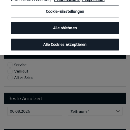
Ort
Cookie-Einstellungen
Telefon/Mobilnummer
*
Alle ablehnen
E-Mail
*
Alle Cookies akzeptieren
Grund/Ziel des Rückrufs:
Service
Verkauf
After Sales
Beste Anrufzeit
Zeitraum
*